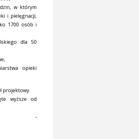
odzin, w którym
i i pielęgnacji,
sko 1700 osób i
lskiego dla 50
ne,
iarstwa opieki
ł projektowy.
ęte wyższe od