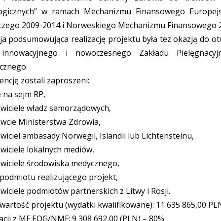
logicznych” w ramach Mechanizmu Finansowego Europej
zego 2009-2014 i Norweskiego Mechanizmu Finansowego 2
ja podsumowująca realizację projektu była tez okazją do o
innowacyjnego i nowoczesnego Zakładu Pielęgnacyj
ycznego.
ncję zostali zaproszeni:
 na sejm RP,
awiciele władz samorządowych,
wcie Ministerstwa Zdrowia,
wiciel ambasady Norwegii, Islandii lub Lichtensteinu,
wiciele lokalnych mediów,
awiciele środowiska medycznego,
 podmiotu realizującego projekt,
wiciele podmiotów partnerskich z Litwy i Rosji.
wartość projektu (wydatki kwalifikowane): 11 635 865,00 P
acji z MF EOG/NMF: 9 308 692,00 (PLN) – 80%