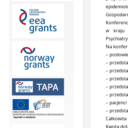
epidemio
Gospodarc
Konferenc
w kraju 
Psychiatr
Na konfere
– posłowie
– przedst
– przedsta
– przedsta
– przedsta
– przedst
– pacjenci
– przedsta
Całkowita 
Kwota dot