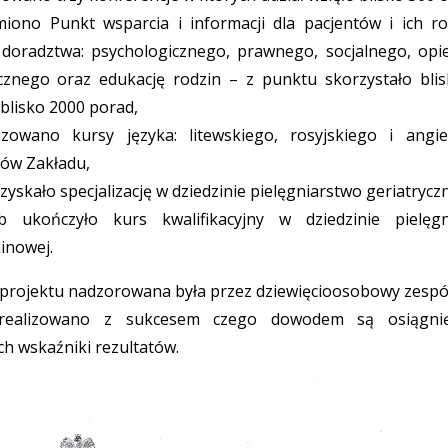
iono Punkt wsparcia i informacji dla pacjentów i ich r
 doradztwa: psychologicznego, prawnego, socjalnego, opiek
cznego oraz edukację rodzin – z punktu skorzystało bli
blisko 2000 porad,
zowano kursy języka: litewskiego, rosyjskiego i angie
ów Zakładu,
zyskało specjalizację w dziedzinie pielęgniarstwo geriatrycz
 ukończyło kurs kwalifikacyjny w dziedzinie pielęgn
inowej.
a projektu nadzorowana była przez dziewięcioosobowy zespó
zrealizowano z sukcesem czego dowodem są osiągni
h wskaźniki rezultatów.