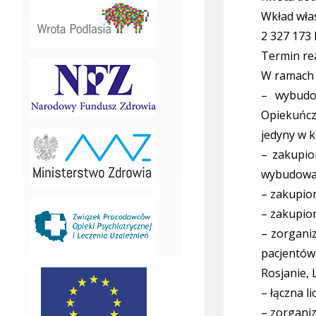
Wkład wła
2 327 173
Termin rea
W ramach 
– wybudo
Opiekuńcz
jedyny w k
– zakupio
wybudowa
– zakupio
– zakupio
– zorgani
pacjentów
Rosjanie, 
– łączna l
– zorganiz