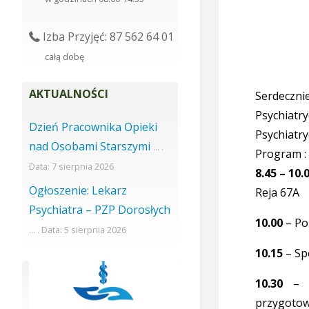
Izba Przyjęć: 87 562 64 01
całą dobę
AKTUALNOŚCI
Serdeczn
Psychiat
Dzień Pracownika Opieki
Psychiatry
nad Osobami Starszymi
Program :
7 sierpnia 2026
8.45 – 10.
Ogłoszenie: Lekarz
Reja 67A
Psychiatra – PZP Dorosłych
10.00
– Po
5 sierpnia 2026
10.15
– Sp
10.30
– Zw
przygotow