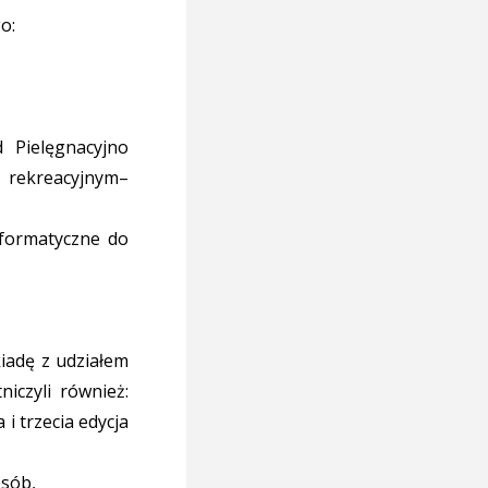
o:
 Pielęgnacyjno
 rekreacyjnym–
nformatyczne do
iadę z udziałem
iczyli również:
 i trzecia edycja
osób,