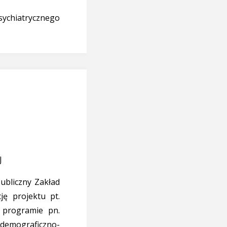
Psychiatrycznego
J
Publiczny Zakład
ję projektu pt.
 programie pn.
demograficzno-