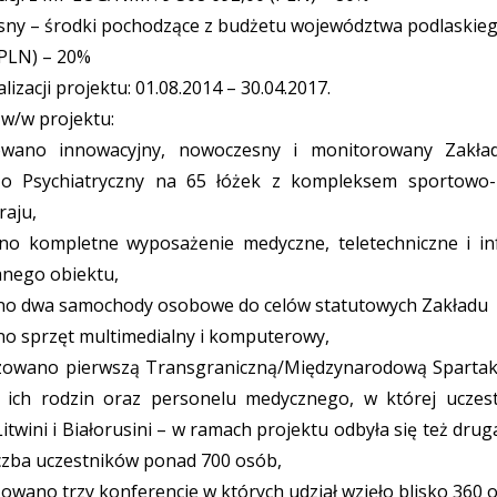
sny – środki pochodzące z budżetu województwa podlaskieg
 PLN) – 20%
lizacji projektu: 01.08.2014 – 30.04.2017.
w/w projektu:
wano innowacyjny, nowoczesny i monitorowany Zakład
o Psychiatryczny na 65 łóżek z kompleksem sportowo-
raju,
no kompletne wyposażenie medyczne, teletechniczne i i
nego obiektu,
no dwa samochody osobowe do celów statutowych Zakładu
no sprzęt multimedialny i komputerowy,
zowano pierwszą Transgraniczną/Międzynarodową Spartak
 ich rodzin oraz personelu medycznego, w której uczestn
Litwini i Białorusini – w ramach projektu odbyła się też druga
iczba uczestników ponad 700 osób,
owano trzy konferencje w których udział wzięło blisko 360 