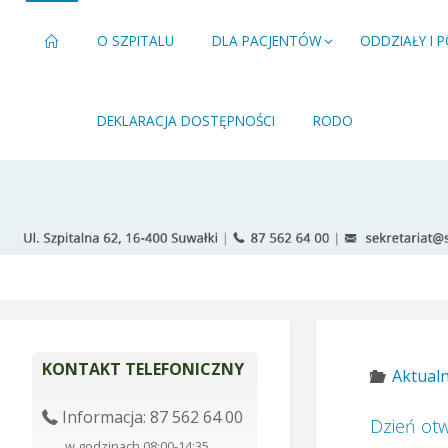
O SZPITALU
DLA PACJENTÓW
ODDZIAŁY I 
DEKLARACJA DOSTĘPNOŚCI
RODO
KONTAKT TELEFONICZNY
Aktualn
Informacja: 87 562 64 00
Dzień ot
w godzinach 08:00-14:35