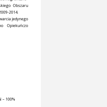
skiego Obszaru
009-2014.
twarcia jedynego
no Opiekuńczo
LN – 100%