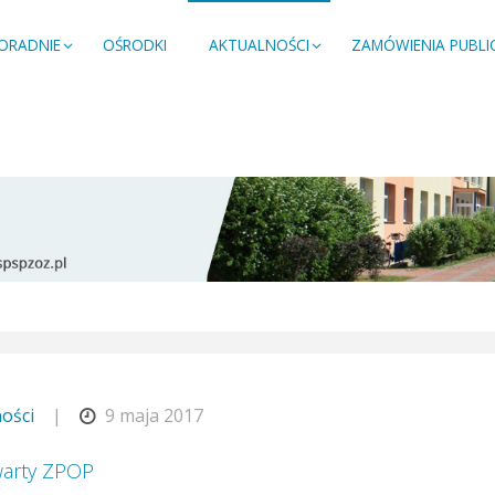
PORADNIE
OŚRODKI
AKTUALNOŚCI
ZAMÓWIENIA PUBLI
ości
|
9 maja 2017
warty ZPOP