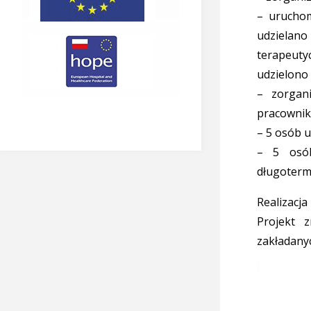
– uruchom
udzielano
terapeuty
udzielono 
– zorgani
pracownik
– 5 osób u
– 5 osób
długoterm
Realizacj
Projekt 
zakładanyc