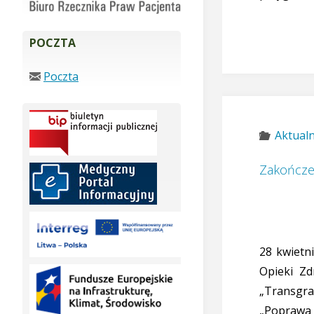
POCZTA
Poczta
Aktualn
Zakończe
28 kwietn
Opieki Zd
„Transgra
„Poprawa